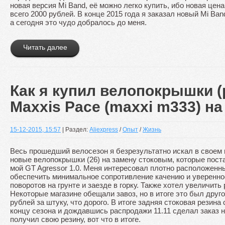
новая версия Mi Band, её можно легко купить, ибо новая цен
всего 2000 рублей. В конце 2015 года я заказал новый Mi Ba
а сегодня это чудо добралось до меня.
Читать далее
Как я купил велопокрышки (
Maxxis Pace (maxxi m333) на
15-12-2015, 15:57
| Раздел:
Aliexpress
/
Опыт
/
Жизнь
Весь прошедший велосезон я безрезультатно искал в своем 
новые велопокрышки (26) на замену стоковым, которые пост
мой GT Agressor 1.0. Меня интересовал плотно расположенн
обеспечить минимальное сопротивление качению и уверенно
поворотов на грунте и заезде в горку. Также хотел увеличить р
Некоторые магазине обещали завоз, но в итоге это был друго
рублей за штуку, что дорого. В итоге задняя стоковая резина
концу сезона и дождавшись распродажи 11.11 сделал заказ 
получил свою резину, вот что в итоге.