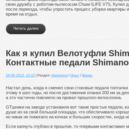
свою дружбу с роботом-пылесосом Chuwi ILIFE V7S. Купил д
после переезда, чтобы упростить процесс уборки квартиры 
время на отдых.
Читать далее
Как я купил Велотуфли Shi
Контактные педали Shimano
26-05-2016, 15:42
| Раздел:
Aliexpress
/
Опыт
/
Жизнь
Настал день, когда я сменил свои стоковые педали топталки
этому я шел годы, но после достижения планки 200 км за ден
а это частично повлияло на провал прошлого велосезона.
GTшники на заводе установили вот такие простые педали, к
душе из-за свой большой площади, что обеспечивало хорошу
но никак не помогало на кочках и больших скоростях, когда н
Если капнуть глубоко в прошлое, то «первыми контактами» 