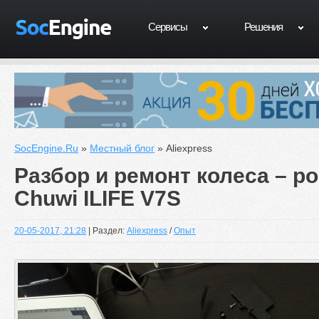
Сервисы
Решения
SocEngine.Ru
»
Местный блог
» Aliexpress
Разбор и ремонт колеса – р
Chuwi ILIFE V7S
20-05-2017, 21:28
| Раздел:
Aliexpress
/
Опыт