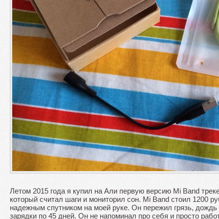
Летом 2015 года я купил на Али первую версию Mi Band треке
который считал шаги и мониторил сон. Mi Band стоил 1200 р
надежным спутником на моей руке. Он пережил грязь, дождь
зарядки по 45 дней. Он не напоминал про себя и просто рабо