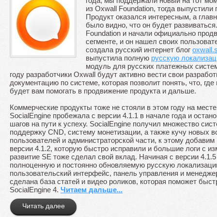
года, мы поддержали новый на тот моме
из Oxwall Foundation, тогда выпустили 
Продукт оказался интересным, а главн
было видно, что он будет развиваться
Foundation и начали официально продв
сегменте, и он нашел своих пользова
создала русский интернет блог
oxwall.
выпустила полную
русскую локализа
модуль для русских платежных систем
году разработчики Oxwall будут активно вести свои разработ
документацию по системе, которая позволит понять, что, где 
будет вам помогать в продвижение продукта и дальше.
Коммерческие продукты тоже не стояли в этом году на месте.
SocialEngine пробежала с версии 4.1.1 в начале года и останов
шагов на пути к успеху. SocialEngine получил множество сис
поддержку CND, систему монетизации, а также кучу новых в
пользователей и администраторской части, к этому добавим
версии 4.1.2, которую быстро исправили и большие логи с и
развитие SE тоже сделал свой вклад. Начиная с версии 4.1.
полноценную и постоянно обновляемую русскую локализаци
пользовательский интерфейс, панель управления и менеджер
сделана база статей и видео роликов, которая поможет быст
SocialEngine 4.
Читаем дальше...
Читать далее