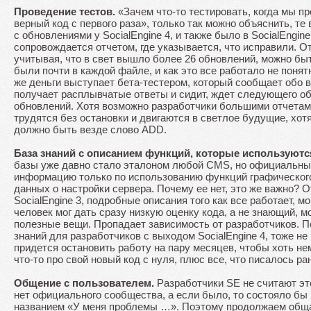
Проведение тестов.
«Зачем что-то тестировать, когда мы 
верный код с первого раза», только так можно объяснить, те
с обновлениями у SocialEngine 4, и также было в SocialEngin
сопровождается отчетом, где указывается, что исправили. О
учитывая, что в свет вышло более 26 обновлений, можно бы
были почти в каждой файле, и как это все работало не понят
же деньги выступает бета-тестером, который сообщает обо в
получает расплывчатые ответы и сидит, ждет следующего об
обновлений. Хотя возможно разработчики большими отчетами
трудятся без остановки и двигаются в светлое будущие, хотя
должно быть везде слово ADD.
База знаний с описанием функций, которые используются
базы уже давно стало эталоном любой CMS, но официальны
информацию только по использованию функций графического
данных о настройки сервера. Почему ее нет, это же важно? О
SocialEngine 3, подробные описания того как все работает, 
человек мог дать сразу низкую оценку кода, а не знающий, м
полезные вещи. Пропадает зависимость от разработчиков. 
знаний для разработчиков с выходом SocialEngine 4, тоже н
придется остановить работу на пару месяцев, чтобы хоть не
что-то про свой новый код с нуля, плюс все, что писалось ра
Общение с пользователем.
Разработчики SE не считают эт
нет официального сообщества, а если было, то состояло бы 
названием «У меня проблемы …». Поэтому продолжаем обща