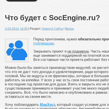
Что будет с SocEngine.ru?
3-03-2014, 16:00
| Раздел:
Новости Сайта
/
Жизнь
Перед прочтением, нужно
обязательно про
публикацию
.
Закрывать проект я
не планирую
. Часть на
еще занимается поддержкой на платной осно
Все составные части проекта работают без
Можно было бы заняться производством модулей, но расчеты
что это не даст того дохода и удовлетворения, ради которого
головой. Мы не индусы и не фрилансеры, которые в большин
работать за копейки. У всех у нас есть своя постоянная рабо
в последние год проектом для души. Взять и закрыть его не п
существование принимало и принимает участие много людей,
сохранить. Всё, что было написано и опубликовано в рамках
оставаться на своем месте.
Хочу поблагодарить
МакХост
,
который создал условия для э
бьют по кошельку и позволяют обеспечить бесперебойную р