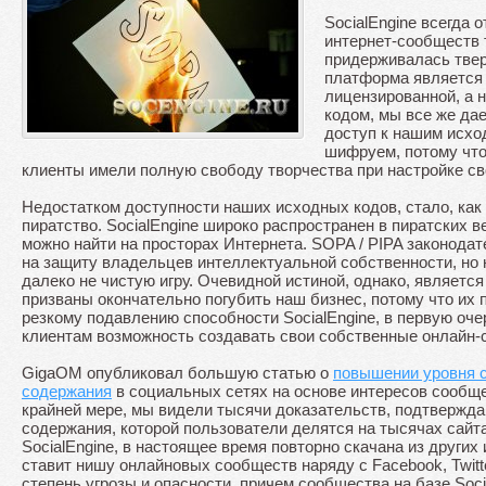
SocialEngine всегда 
интернет-сообществ т
придерживалась твер
платформа является
лицензированной, а 
кодом, мы все же да
доступ к нашим исхо
шифруем, потому что
клиенты имели полную свободу творчества при настройке св
Недостатком доступности наших исходных кодов, стало, как 
пиратство. SocialEngine широко распространен в пиратских в
можно найти на просторах Интернета. SOPA / PIPA законода
на защиту владельцев интеллектуальной собственности, но 
далеко не чистую игру. Очевидной истиной, однако, является 
призваны окончательно погубить наш бизнес, потому что их 
резкому подавлению способности SocialEngine, в первую оче
клиентам возможность создавать свои собственные онлайн-
GigaOM опубликовал большую статью о
повышении уровня с
содержания
в социальных сетях на основе интересов сообщес
крайней мере, мы видели тысячи доказательств, подтвержд
содержания, которой пользователи делятся на тысячах сайт
SocialEngine, в настоящее время повторно скачана из других
ставит нишу онлайновых сообществ наряду с Facebook, Twitte
степень угрозы и опасности, причем сообщества на базе Soc