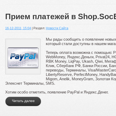
Прием платежей в Shop.Soc
16-12-2011, 15:04
| Раздел:
Новости Сайта
Мы рады сообщить о появление новых
который стали доступны в нашем мага
Теперь оплата возможна с помощью: Pay
WebMoney, Яндекс.Деньги, Privat24, 
RBK Money, LiqPay, Ukash, Qiwi, Мега
Клик, Сбербанк РФ, Банки России, Ба
переводы, Терминалы, Visa/MasterCard 
LibertyReserve, PerfectMoney, HandyBa
Migom, Anelik, MoneyGram, Золотая Ко
Элекснет Терминалы, SMS.
Хотим особо отметить, появление PayPal и Яндекс.Денег.
Читать далее