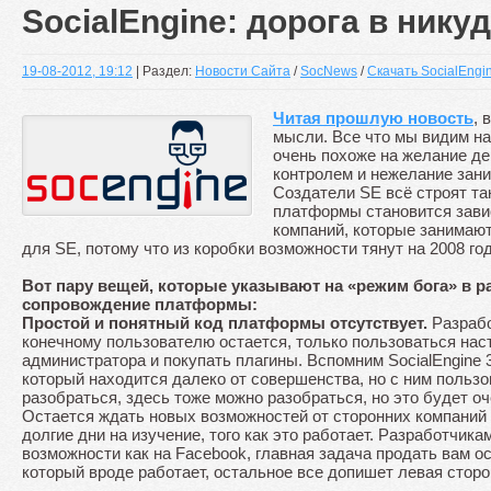
SocialEngine: дорога в нику
19-08-2012, 19:12
| Раздел:
Новости Сайта
/
SocNews
/
Скачать SocialEngi
Читая прошлую новость
, 
мысли. Все что мы видим на
очень похоже на желание д
контролем и нежелание зани
Создатели SE всё строят та
платформы становится завис
компаний, которые занимают
для SE, потому что из коробки возможности тянут на 2008 год,
Вот пару вещей, которые указывают на «режим бога» в р
сопровождение платформы:
Простой и понятный код платформы отсутствует.
Разрабо
конечному пользователю остается, только пользоваться нас
администратора и покупать плагины. Вспомним SocialEngine 3,
который находится далеко от совершенства, но с ним польз
разобраться, здесь тоже можно разобраться, но это будет оч
Остается ждать новых возможностей от сторонних компаний 
долгие дни на изучение, того как это работает. Разработчика
возможности как на Facebook, главная задача продать вам о
который вроде работает, остальное все допишет левая сторо