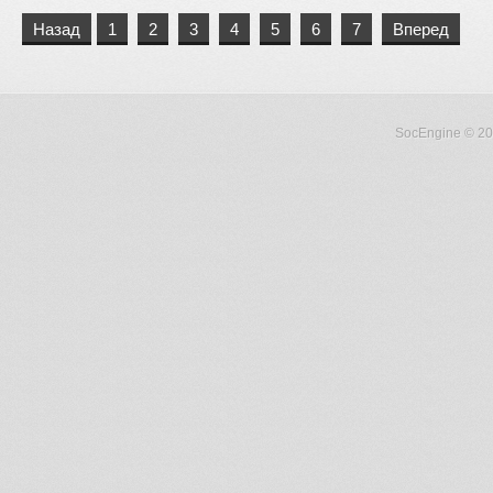
Назад
1
2
3
4
5
6
7
Вперед
SocEngine
© 20