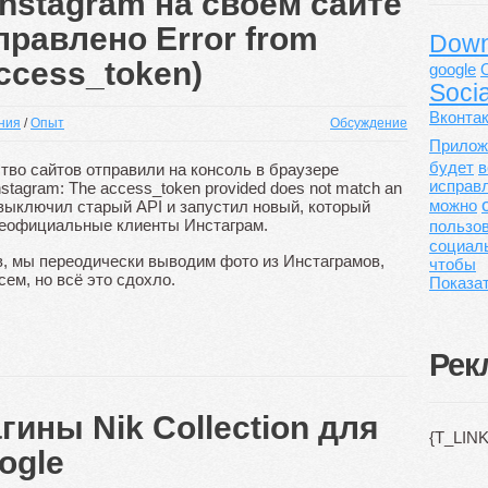
nstagram на своем сайте
правлено Error from
Dow
access_token)
google
Soci
Вконта
ния
/
Опыт
Обсуждение
Прилож
будет
в
тво сайтов отправили на консоль в браузере
исправ
nstagram: The access_token provided does not match an
можно
m выключил старый API и запустил новый, который
 неофициальные клиенты Инстаграм.
пользо
социал
ов, мы переодически выводим фото из Инстаграмов,
чтобы
сем, но всё это сдохло.
Показат
Рек
ины Nik Collection для
{T_LINK
ogle