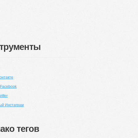
трументы
онтакте
 Facebook
itter
ый Инстаграм
ако тегов