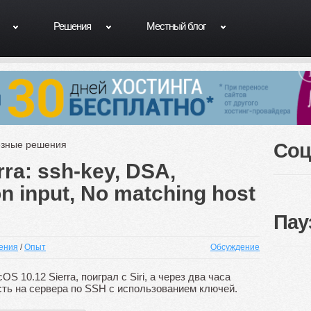
Решения
Местный блог
зные решения
Соц
ra: ssh-key, DSA,
 input, No matching host
Пау
ения
/
Опыт
Обсуждение
 10.12 Sierra, поиграл с Siri, а через два часа
сть на сервера по SSH с использованием ключей.