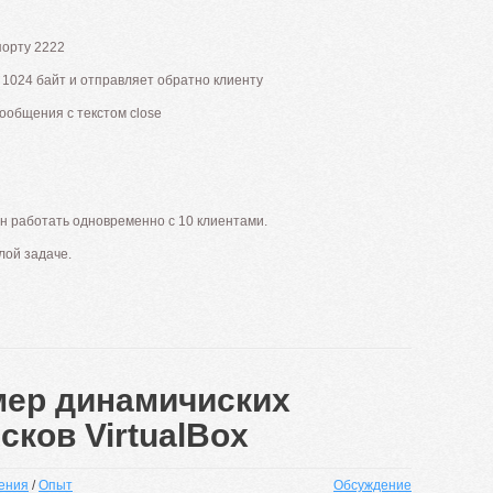
порту 2222
1024 байт и отправляет обратно клиенту
ообщения с текстом close
он работать одновременно с 10 клиентами.
лой задаче.
мер динамичиских
ков VirtualBox
ения
/
Опыт
Обсуждение