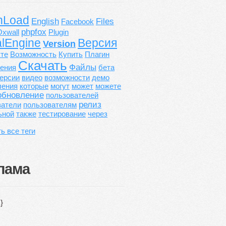
nLoad
English
Files
Facebook
phpfox
Oxwall
Plugin
alEngine
Версия
Version
кте
Возможность
Купить
Плагин
Скачать
Файлы
ения
бета
ерсии
видео
возможности
демо
ления
которые
могут
может
можете
обновление
пользователей
релиз
ватели
пользователям
ьной
также
тестирование
через
ь все теги
лама
}