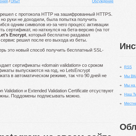
ения
/
Опыт
Обсуждение
перешел с протокола HTTP на зашифрованный HTTPS.
но руки не доходили, была попытка получить
шибся одним символов из-за чего процесс активации
ть сертификат, но наткнулся на бета-версию (на тот
Let’s Encrypt
, который бесплатно раздавал
сервис решил после его выхода из беты.
Инс
перь это новый способ получить бесплатный SSL-
дает сертификаты «domain validation» со сроком
RSS
икаты выпускаются на год, но LetsEncrypt
ата в автоматическом режиме, так что 90 дней не
Мы ВК
Мы на
Validation и Extended Validation Certificate отсуствуют
Наш Tw
нужны. Поддомены подписывать можно.
Местн
Обл