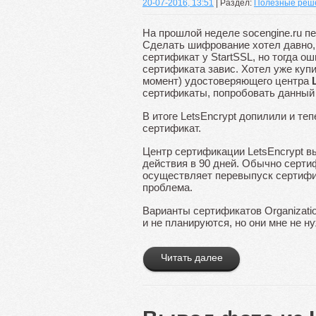
20-07-2016, 13:51
| Раздел:
Полезные реш
На прошлой неделе socengine.ru 
Сделать шифрование хотел давно, 
сертификат у StartSSL, но тогда о
сертификата завис. Хотел уже купи
момент) удостоверяющего центра
сертификаты, попробовать данный 
В итоге LetsEncrypt допилили и те
сертификат.
Центр сертификации LetsEncrypt вы
действия в 90 дней. Обычно сертиф
осуществляет перевыпуск сертифик
проблема.
Варианты сертификатов Organization 
и не планируются, но они мне не 
Читать далее