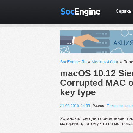
Сервисы
SocEngine.Ru
»
Местный блог
» Поле
macOS 10.12 Sier
Corrupted MAC on
key type
21-09-2016, 14:55
| Раздел:
Полезные реш
Установил сегодня обновление macOS
матерился, потому что не мог попа