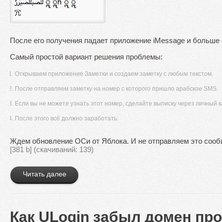
После его получения падает приложение iMessage и больше е
Самый простой вариант решения проблемы:
Открываем приложение Заметки и создаем заметку с любым текстом.
После отправляем заметку на номер с которого пришло арабское SMS.
Если вы не можете узнать этот номер, сделайте выписку через личный 
После этого всё должно заработать.
Ждем обновление ОСи от Яблока. И не отправляем это сооб
[381 b] (cкачиваний: 139)
Читать далее
Как ULogin забыл домен пр