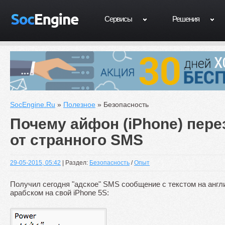
Сервисы
Решения
SocEngine.Ru
»
Полезное
» Безопасность
Почему айфон (iPhone) пере
от странного SMS
29-05-2015, 05:42
| Раздел:
Безопасность
/
Опыт
Получил сегодня "адское" SMS сообщение с текстом на англ
арабском на свой iPhone 5S: