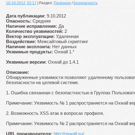
10-10-2012, 02:17
| Раздел:
Полезное
/
Безопасность
Дата публикации:
9.10.2012
Опасность:
Средняя
Наличие исправления:
Да
Количество уязвимостей:
2
Вектор эксплуатации:
Удаленная
Воздействие:
Межсайтовый скриптинг
Наличие эксплоита:
Нет данных
Уязвимые продукты:
Oxwall 1.*
Уязвимые версии:
Oxwall до 1.4.1
Описание:
Обнаруженные уязвимости позволяют удаленному пользоват
безопасности на целевой системе.
1. Ошибка связанная с безопастностью в Группах Пользоват
Примечание: Уязвимость № 1 распространяется на Oxwall вер
2. Возможность XSS атак в вопросах профиля.
Примечание: Уязвимость № 2 распространяется на Oxwall вер
URL производителя:
http://oxwall.su/