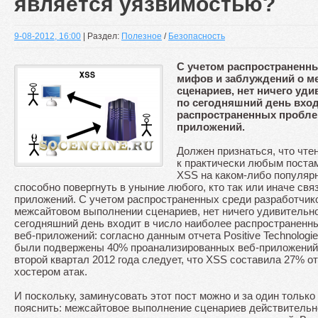
является уязвимостью?
9-08-2012, 16:00
| Раздел:
Полезное
/
Безопасность
С учетом распространенны
мифов и заблуждений о 
сценариев, нет ничего уди
по сегодняшний день вход
распространенных проблем
приложений.
Должен признаться, что чте
к практически любым пост
XSS на каком-либо популярн
способно повергнуть в уныние любого, кто так или иначе свя
приложений. С учетом распространенных среди разработчик
межсайтовом выполнении сценариев, нет ничего удивительного
сегодняшний день входит в число наиболее распространенн
веб-приложений: согласно данным отчета Positive Technologie
были подвержены 40% проанализированных веб-приложений, а
второй квартал 2012 года следует, что XSS составила 27% о
хостером атак.
И поскольку, заминусовать этот пост можно и за один только 
пояснить: межсайтовое выполнение сценариев действительн