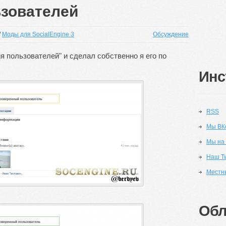
зователей
/
Моды для SocialEngine 3
Обсуждение
я пользователей" и сделал собственно я его по
Инс
RSS
Мы ВК
Мы на
Наш Tw
Местн
Обл