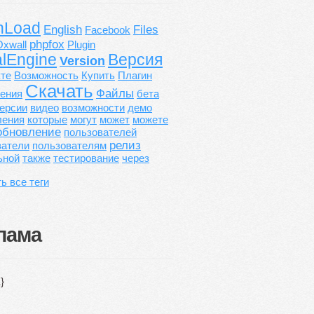
nLoad
English
Files
Facebook
phpfox
Oxwall
Plugin
alEngine
Версия
Version
кте
Возможность
Купить
Плагин
Скачать
Файлы
ения
бета
ерсии
видео
возможности
демо
ления
которые
могут
может
можете
обновление
пользователей
релиз
ватели
пользователям
ьной
также
тестирование
через
ь все теги
лама
}