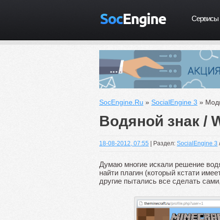
Сервисы
SocEngine.Ru
»
SocialEngine 3
» Моды
Водяной знак / 
18-08-2012, 07:55
| Раздел:
SocialEngine 3
Думаю многие искали решение вод
найти плагин (который кстати имеет
другие пытались все сделать сами,