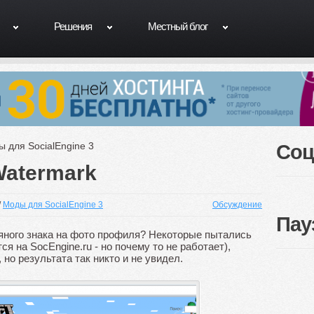
Решения
Местный блог
 для SocialEngine 3
Соц
Watermark
/
Моды для SocialEngine 3
Обсуждение
Пау
яного знака на фото профиля? Некоторые пытались
ся на SocEngine.ru - но почему то не работает),
 но результата так никто и не увидел.