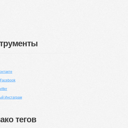
трументы
онтакте
 Facebook
itter
ый Инстаграм
ако тегов