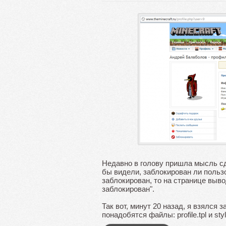
Недавно в голову пришла мысль сд
бы видели, заблокирован ли пользо
заблокирован, то на странице выв
заблокирован".
Так вот, минут 20 назад, я взялся з
понадобятся файлы: profile.tpl и st