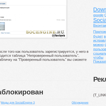
Dow
google
Soci
Вконта
Прилож
будет
в
исправ
можно
пользо
сле того как пользователь зарегистрируется, у него в
социал
одится таблица "Непроверенный пользователь".
чтобы
абличку на "Проверенный пользователь" вы сможете
Показат
Рек
аблокирован
{T_LINK
/
Моды для SocialEngine 3
Обсуждение